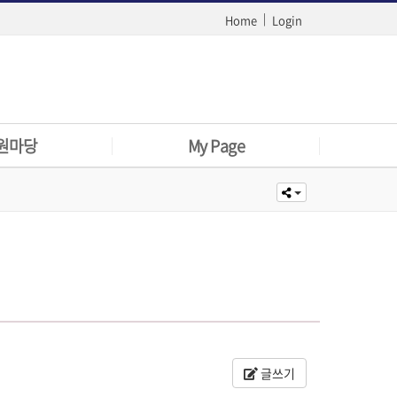
|
Home
Login
원마당
My Page
판
로그인
문서
아이디찾기
실기지침
회원가입
이용약관
글쓰기