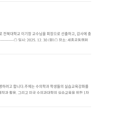
부로 전북대학교 이기창 교수님을 회장으로 선출하고, 감사에 충
-----◎ 일시: 2025. 12. 30 (화)◎ 장소: 세종공동캠퍼
1)사업보고: 임상실기지침 동영상 촬영사업 보고, 전자로그
사 보고4.심의 안건1)제1호 안건: 2025년도 결산 승인
원선출에 관한 5.기타토의6.세미나1) 국내 수의진단검사 서비스 현
전북대학교 이기창 교수)3) 학부생의 동물 문진과정 지도 (서울대
형 교수)5) 국내형 수의 LLM을 위한 핵심 EMR 구성요소 (충
행하려고 합니다.주제는 수의학과 학생들의 실습교육강화를
제작과 활용, 그리고 미국 수의과대학의 실습교육을 위한 1차
니다.일시: 2025년 12월 3일(수요일) 오후 2시 ~ 4시
2)내용: 1. 수의학 실습교육을 위한 온라인 로그북(e-
케어 (Spectrum of Care, SOC) : 코넬대 김선아 교수기
들이 참여하면서 피드백을 하고 있습니다. 현장에서 같이 테스트