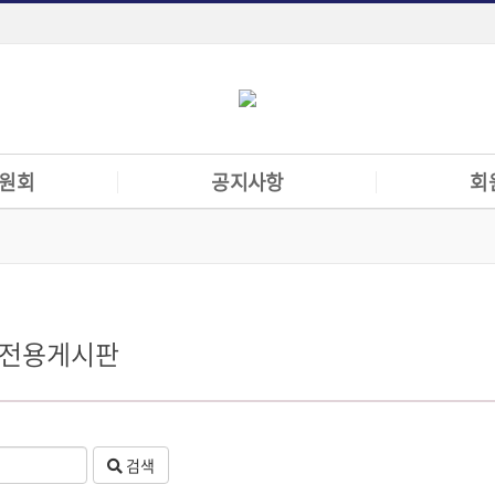
원회
공지사항
회
책위원회
공지사항
회원전용게시
 위원회
협회입찰공고
한수임교협공
회
수의기본임상
전용게시판
자료실
원회
검색