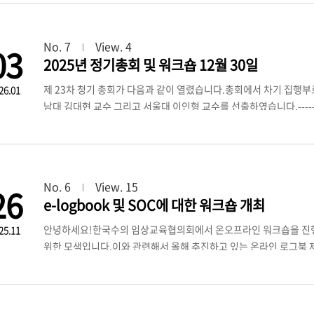
No. 7
View. 4
03
2025년 정기총회 및 워크숍 12월 30일
제 23차 청기 총회가 다음과 같이 열렸습니다.총회에서 차기 집행
26.01
남대 김대현 교수 그리고 서울대 이인형 교수를 선출하였습니다.----------
스 세종 충북대학교동물병원 총회 순서1.개회2.성원보고3.보고사항
북 개발사업 보고2)결산보고: 수입/지출 결산보고3)감사보고 - 회계감
(안)2)제2호 안건: 2026년도 예산(안) 승인 3)제3호 안건: 임
황과 발전방향 (GreenVet)2) 기본 수의진료 수행지침 활용법 (
No. 6
View. 15
26
서강문 교수)4) 미국 AVMA 재인증 과정의 핵심 이벤트 (서울대 이인
e-logbook 및 SOC에 대한 워크숍 개최
북대 나기정 교수)
안녕하세요!한국수의 임상교육협의회에서 온오프라인 워크숍을 진
25.11
위한 모색입니다.이와 관련해서 올해 추진하고 있는 온라인 로그북 
및 2차 동물병원의 운영현황에 대한 것입니다. 다음과 같이 진행하고자 합
장소: 세종 공동캠퍼스 충북대 수의대(세종특별자치 집현동 1011-1
LokBook) 활용 : 충북대 나기정 교수 2. 미국 수의학의 스펙트럼 오브 
타: 1. 온라인 로그북은 거의 완성단계에 있으며 충북대학교 학생