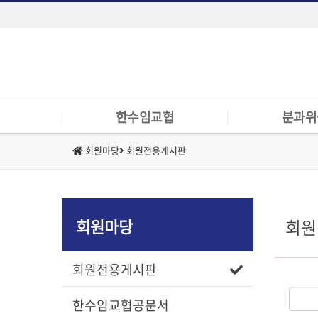
한수임교협
분과위
회원마당
회원전용게시판
인사말
수의임상교육정
규정
대학동물병원발전
조직구성
전문의제도위원
회원마당
회원
역대회장
임상교육위원회
주요사업
동물의료대책위
회원전용게시판
관련기관
한수임교협공문서
위치 및 연락처