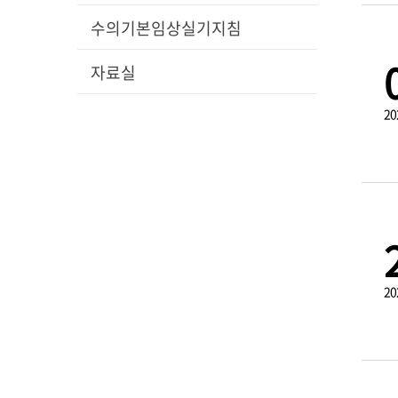
수의기본임상실기지침
자료실
20
20