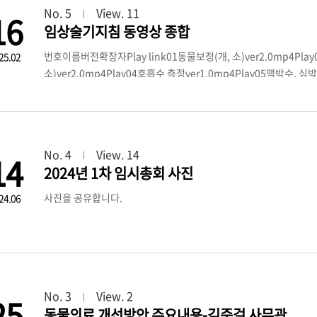
No. 5
View. 11
16
하시면서 피드백을 하시면 좋겠습니다.2. 한국수의임상교육협의회관련
임상술기지침 동영상 종합
번호이름버전확장자Play link01동물보정(개, 소)ver2.0mp4Play
25.02
소)ver2.0mp4Play04호흡수 측정ver1.0mp4Play05맥박수, 심
ver1.0mp4Play07탈수 평가ver1.0mp4Play08혈압 측정ver3.
ver2.0mp4Play11외부 생식기 검사(개, 소)ver3.0mp4Play12
소)ver2.0mp4Play14정맥 채혈ver1.0mp4Play15피부 검사ver
음, 소화기음 청진ver1.0mp4Play18심전도기 사용ver2.0mp4P
No. 4
View. 14
14
ver4.0mp4Play21가슴 X선 프레젠테이션ver3.0mp4Play22
2024년 1차 임시총회 사진
이션ver5.0mp4Play24요채취 및 검사ver3.0mp4Play25분변 검
ver3.0mp4Play27신경계 검사ver1.1mp4Play28정형외과 검사v
사진을 공유합니다.
24.06
ver1.0mp4Play31혈액 교차시험ver2.0mp4Play32생검 조직 채
기ver1.0mp4Play35주사ver1.0mp4Play36기관 내 삽관ver1.
폐소생술ver2.0mp4Play39요도카테터 삽입ver1.0mp4Play40경구
술부위 털 깎이 및 소독ver1.0mp4Play43수술포 덮기ver1.0mp4
ver1.0mp4Play46수술복 및 수술 장갑 착용ver1.0mp4Play47
ver1.0mp4Play49매듭 및 봉합ver1.0mp4Play50드레싱ver1
No. 3
View. 2
25
감시장치 사용ver1.0mp4Play53국소 마취ver1.0mp4Play54주사
동물의료 개선방안 주요내용-김준걸 사무관