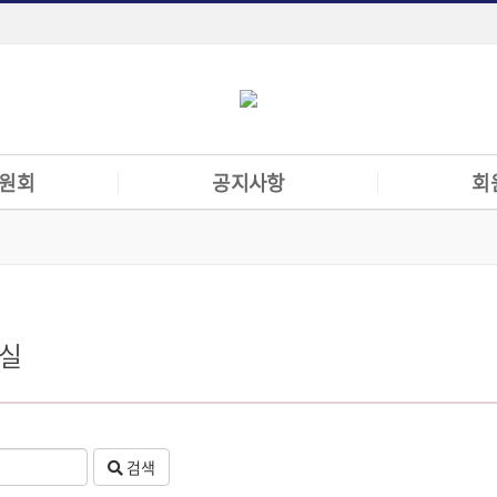
원회
공지사항
회
책위원회
공지사항
회원전용게시
 위원회
협회입찰공고
한수임교협공
회
수의기본임상
실
자료실
원회
검색