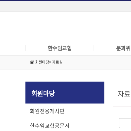
한수임교협
분과위
회원마당
자료실
인사말
수의임상교육정
규정
대학동물병원발전
조직구성
전문의제도위원
회원마당
자료
역대회장
임상교육위원회
주요사업
동물의료대책위
회원전용게시판
관련기관
한수임교협공문서
위치 및 연락처