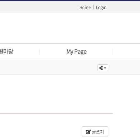
|
Home
Login
원마당
My Page
판
로그인
문서
아이디찾기
실기지침
회원가입
이용약관
글쓰기